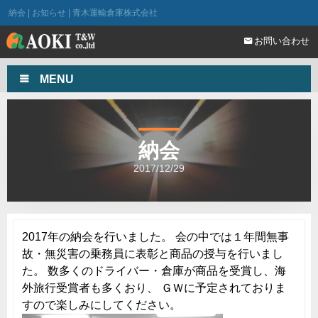
納会 | お知らせ | 青木運輸倉庫株式会社
お問い合わせ
MENU
納会
2017/12/29
2017年の納会を行いました。 会の中では１年間無事
故・無災害の乗務員に表彰と商品の授与を行いまし
た。 数多くのドライバー・倉庫が商品を受賞し、海
外旅行受賞者も多くおり、 ＧＷに予定されておりま
すので楽しみにしてください。